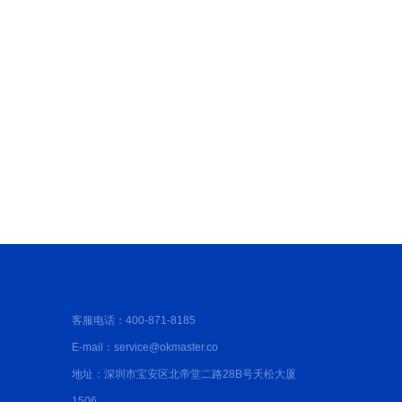
层的长期维护，深圳防水补漏服务
客服电话：400-871-8185
E-mail：service@okmaster.co
地址：深圳市宝安区北帝堂二路28B号天松大厦
1506