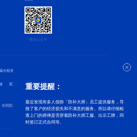
微信公众号
漏水检测
深圳防水检测
深圳防水维修
修
屋顶漏水维修
外墙漏水维修
卫生间漏水维修
重要提醒：
最近发现有多人假扮「防补大师」员工提供服务，导
光明防水补漏
罗湖漏水维修
宝安漏水维修
致了客户的经济损失和不满意的服务。所以请仔细检
查上门的师傅是否穿着防补大师工服、出示工牌，同
时签订正式合同等。