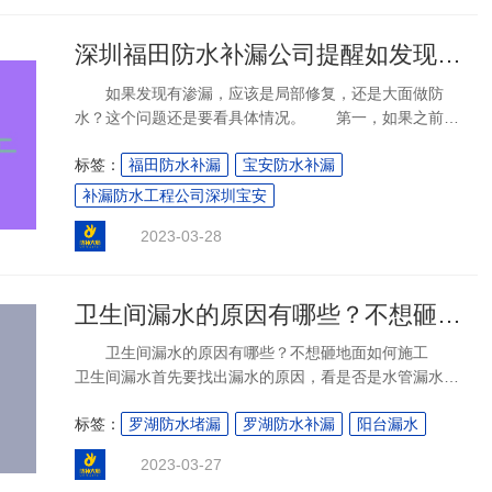
深圳福田防水补漏公司提醒如发现漏水，该做局部防水还是大面积防水呢？
如果发现有渗漏，应该是局部修复，还是大面做防
水？这个问题还是要看具体情况。 第一，如果之前是
使用卷材做的防水，一旦出现渗漏可选择全面重做防水。
标签：
福田防水补漏
宝安防水补漏
因为卷材做防水出现渗漏，渗漏点不一定在渗水的地方，
水可能是几十米外的缺口窜过来的。如果单纯对
补漏防水工程公司深圳宝安
2023-03-28
卫生间漏水的原因有哪些？不想砸地面如何施工
卫生间漏水的原因有哪些？不想砸地面如何施工
卫生间漏水首先要找出漏水的原因，看是否是水管漏水或
则外墙渗水造成的，如果地面漏水可能是由于防水层没有
标签：
罗湖防水堵漏
罗湖防水补漏
阳台漏水
做好，那么我们应该针对性进行处理，下面我们详细介绍
为什么漏水的常见原因，如不想砸地面如何做
2023-03-27