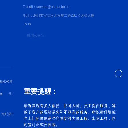
E-mail：service@okmaster.co
地址：深圳市宝安区北帝堂二路28B号天松大厦
1506
微信公众号
漏水检测
深圳防水检测
深圳防水维修
重要提醒：
修
屋顶漏水维修
外墙漏水维修
卫生间漏水维修
最近发现有多人假扮「防补大师」员工提供服务，导
致了客户的经济损失和不满意的服务。所以请仔细检
光明防水补漏
罗湖漏水维修
宝安漏水维修
查上门的师傅是否穿着防补大师工服、出示工牌，同
时签订正式合同等。