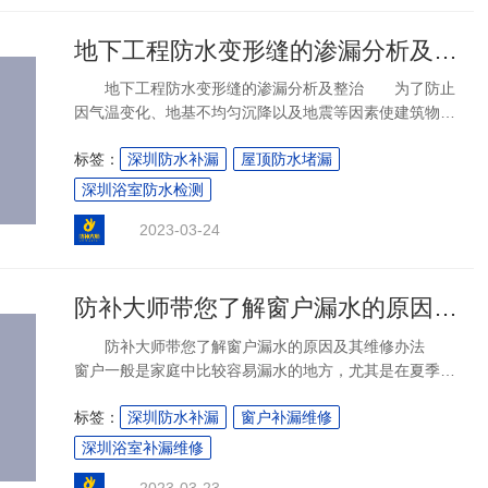
地下工程防水变形缝的渗漏分析及整治
地下工程防水变形缝的渗漏分析及整治 为了防止
因气温变化、地基不均匀沉降以及地震等因素使建筑物发
生裂缝或导致破坏，设计时预先在变形敏感部位将建筑物
标签：
深圳防水补漏
屋顶防水堵漏
断开，分成若干个相对独立的单元，且预留的缝隙能保证
建筑物有足够的变形空间，设置的这种构造缝
深圳浴室防水检测
2023-03-24
防补大师带您了解窗户漏水的原因及其维修办法
防补大师带您了解窗户漏水的原因及其维修办法
窗户一般是家庭中比较容易漏水的地方，尤其是在夏季暴
雨天气中，高楼大厦的窗户很容易出现渗漏现象，深圳窗
标签：
深圳防水补漏
窗户补漏维修
户补漏维修公司针对窗户防水有着十几年的工程施工经
验，下面就给大家介绍一下；窗户漏水的原因及
深圳浴室补漏维修
2023-03-23