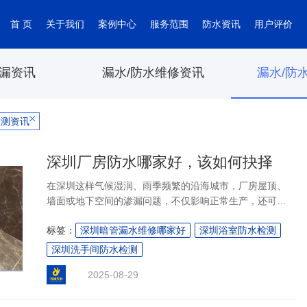
首 页
关于我们
案例中心
服务范围
防水资讯
用户评价
漏资讯
漏水/防水维修资讯
漏水/防
检测资讯
深圳厂房防水哪家好，该如何抉择
在深圳这样气候湿润、雨季频繁的沿海城市，厂房屋顶、
墙面或地下空间的渗漏问题，不仅影响正常生产，还可能
造成设备损坏和经济损失。因此，选择一家可靠的防水服
标签：
深圳暗管漏水维修哪家好
深圳浴室防水检测
务企业至关重要。面对市场上众多的防水服务商，很多企
业管理者都会困惑：深圳厂房防水哪家好，该如何做出明
深圳洗手间防水检测
智的抉择？本文将从实际需求出发，为您梳理选择的关键
2025-08-29
点，并介绍以专业著称的深圳防补大师企业，助您做出稳
妥决策。