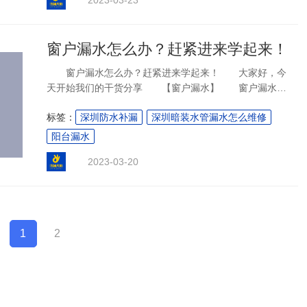
窗户漏水怎么办？赶紧进来学起来！
窗户漏水怎么办？赶紧进来学起来！ 大家好，今
天开始我们的干货分享 【窗户漏水】 窗户漏水会
对家庭造成哪些肉眼可见的“伤害”？ 1窗户四周出现渗
标签：
深圳防水补漏
深圳暗装水管漏水怎么维修
水情况 2窗户顶部出现漏水 3飘窗底部及顶部漏
水 总之最直观的表现就是家里窗户周
阳台漏水
2023-03-20
1
2
下一页