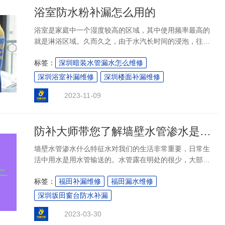
浴室防水粉补漏怎么用的
浴室是家庭中一个湿度较高的区域，其中使用频率最高的
就是淋浴区域。久而久之，由于水汽长时间的浸泡，往往
会导致浴室墙面出现渗水漏水问题。为了防止这种情况的
标签：
深圳暗装水管漏水怎么维修
发生，浴室防水粉就成了我们首选的补漏材料。但是，很
多人对于如何正确使用浴室防水粉补漏的方法和步骤并不
深圳浴室补漏维修
深圳楼面补漏维修
了解。今天，我们就给大家详细介绍一下浴室防水粉的正
2023-11-09
确使用方法，让您的浴室永远保持干燥。
防补大师带您了解墙壁水管渗水是什么特征
墙壁水管渗水什么特征水对我们的生活非常重要，日常生
活中用水是用水管输送的。水管露在明处的很少，大部分
都处于暗处，在地下或者是墙壁中，因此一旦发生漏水，
标签：
福田补漏维修
福田漏水维修
可是非常麻烦的。那么墙壁水管渗水什么特征？墙壁水管
渗水什么特征1、墙壁水管漏水：检查。首先
深圳坂田窗台防水补漏
2023-03-30