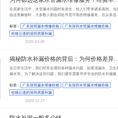
在居家生活中，水管漏水问题时有发生，给人们带来诸多困扰。当
临这类麻烦时，大多数人都会四处寻觅可靠的维修服务。在众多选
中，“防补大师” 脱颖而出，成为众多客户信赖的对象。究其原因，
标签：
广东深圳漏水维修价格
广东深圳水管漏水维修价格
验丰富与价格透明这两大关键因素，使其在竞争激烈的维修市场....
价格公道的深圳房屋补漏
2025-03-05
揭秘防水补漏价格的背后：为何价格差
在日常生活中，我们经常会遇到各种漏水问题，如屋顶漏水、卫生
漏水等。为了解决这些问题，我们通常需要寻求专业的防水补漏服
务。然而，面对市场上琳琅满目的防水补漏服务，消费者往往会被
标签：
广东深圳漏水维修价格
广东深圳水管漏水维修价格
格差异所困扰。那么，防水补漏一米究竟多少钱？为何价格会有如
大的差异呢？本文将为您揭开这一谜团。....
价格公道的深圳房屋补漏
2023-12-27
防水补漏一般多少钱