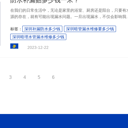
防水补漏贴多少钱一米？
​在我们的日常生活中，无论是家里的浴室、厨房还是阳台，只要有
源的存在，就有可能出现漏水问题。一旦出现漏水，不仅会影响我
的日常生活，还可能给房屋结构带来隐患。这时，选择一款好的防
标签：
深圳补漏防水多少钱
深圳暗管漏水维修要多少钱
补漏贴就显得尤为重要。那么，防水补漏贴的价格是多少呢？下面
们就来探讨一下。....
深圳暗埋水管漏水维修多少钱
2023-12-22
3
4
5
6
下一页