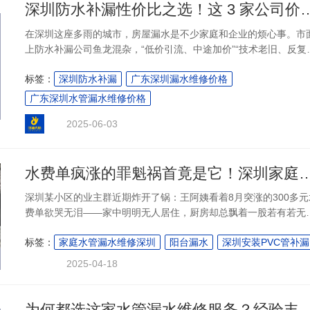
深圳防水补漏性价比之选！这 3 家
在深圳这座多雨的城市，房屋漏水是不少家庭和企业的烦心事。市
上防水补漏公司鱼龙混杂，“低价引流、中途加价”“技术老旧、反复
修” 等乱象频发。经过深度调研与用户真实反馈分析，本文为你筛
标签：
深圳防水补漏
广东深圳漏水维修价格
深圳本土性价比突出的防水补漏公司，供不同需求的用户参考。....
广东深圳水管漏水维修价格
2025-06-03
水费单疯涨的罪魁祸首竟是它！深圳家庭水管
深圳某小区的业主群近期炸开了锅：王阿姨看着8月突涨的300多元
费单欲哭无泪——家中明明无人居住，厨房却总飘着一股若有若无
霉味。经维修师傅检测，藏匿在墙体内的主水管接头处，竟已"暗漏
标签：
家庭水管漏水维修深圳
阳台漏水
深圳安装PVC管补漏
81天，流失的水量相当于一个家用浴缸的8倍体积。这样的"隐形杀
手"并非偶然，深圳住建局数据显示，全市约67%的老旧小区存在未
2025-04-18
察觉的管道渗漏，平均每户年损失水量高达7.2吨。当水费账单成
中谜题，破解之路始于对漏水真相的精准探寻。....
为何都选这家水管漏水维修服务？经验丰富，