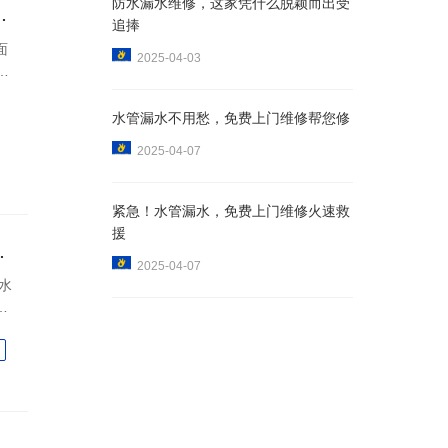
防水漏水维修，这家凭什么脱颖而出受
公司价格透明无套路
追捧
面
2025-04-03
维
选出
水管漏水不用愁，免费上门维修帮您修
2025-04-07
紧急！水管漏水，免费上门维修火速救
援
漏点精准定位攻略
2025-04-07
水
的
"了
被
为家
价格透明是关键