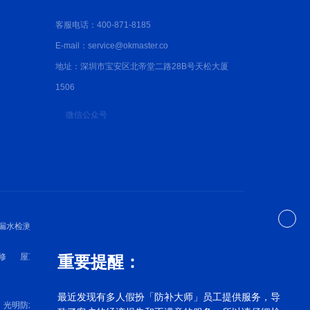
客服电话：400-871-8185
E-mail：service@okmaster.co
地址：深圳市宝安区北帝堂二路28B号天松大厦
1506
微信公众号
漏水检测
深圳防水检测
深圳防水维修
修
屋顶漏水维修
外墙漏水维修
卫生间漏水维修
重要提醒：
最近发现有多人假扮「防补大师」员工提供服务，导
光明防水补漏
罗湖漏水维修
宝安漏水维修