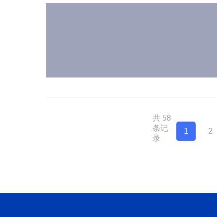
共 58
条记
1
2
录