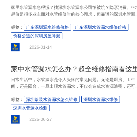
家里水管漏水急得慌？找深圳水管漏水公司怕被坑？隐形消费、坐
起价是很多业主面对水管维修时的核心顾虑，但靠谱的深圳水管漏
公司从来都是以价格透明为底线，用明码标价让业主花钱花得明白
标签：
广东深圳漏水维修价格
广东深圳水管漏水维修价格
用专业服务让维修做得放心。水管漏水维修涉及检测、施工、材料
多个环节，只有收费公开、流程规范，才能真正解决业主的后顾之
价格公道的深圳房屋补漏
忧。....
2026-01-14
家中水管漏水怎么办？超全维修指南看这
日常生活中，水管漏水是令人头疼的常见问题。无论是厨房、卫生
间，还是阳台，一旦出现水管漏水，不仅会造成水资源浪费，还可
引发墙面发霉、地板变形等一系列后续问题。了解水管漏水维修的
标签：
深圳暗装水管漏水怎么维修
深圳水管漏水维修
关知识，掌握正确的维修方法，对每个家庭来说都十分必要。接下
来，我们就从漏水原因、维修方式以及预防措施等多个方面，深入
深圳水管漏水检测
讨水管漏水维修的要点。 ....
2025-06-27