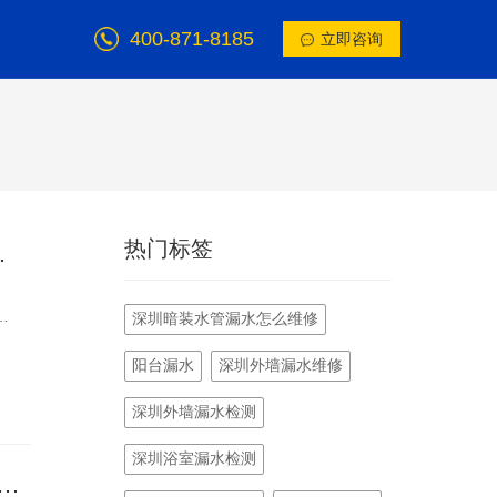
400-871-8185
立即咨询
热门标签
砸砖当天搞定
这
深圳暗装水管漏水怎么维修
结
阳台漏水
深圳外墙漏水维修
上
）
深圳外墙漏水检测
，
们
深圳浴室漏水检测
公司 价格透明无隐形消费 选对靠谱企业少花冤枉钱