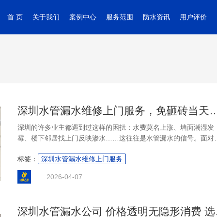
首 页
关于我们
案例中心
服务范围
防水资讯
用户评价
深圳水管漏水维修上门服务，免
深圳的许多业主都遇到过这样的困扰：水费莫名上涨、墙面潮湿发
霉、楼下邻居找上门反映渗水……这往往是水管漏水的信号。面对
种情况，不少人第一反应是大面积砸开瓷砖、挖开地面去找漏点，
标签：
深圳水管漏水维修上门服务
果不仅费时费力，还严重影响日常生活。其实，深圳水管漏水维修
门服务有一套更科学、更省心的解决路径。 防补大师（OKmaster
2026-04-07
在深圳积累了30年的防水补漏经验，团队施工经验丰富，技术扎实
能够为住宅、店铺、办公楼、别墅等各类建筑提供针对性方案。他
的做法是先精准检测、再免砸砖施工，避免不必要的破坏。....
深圳水管漏水