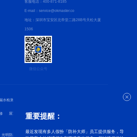
客服电话：400-871-8185
E-mail：service@okmaster.co
地址：深圳市宝安区北帝堂二路28B号天松大厦
1506
微信公众号
漏水检测
深圳防水检测
深圳防水维修
修
屋顶漏水维修
外墙漏水维修
卫生间漏水维修
重要提醒：
最近发现有多人假扮「防补大师」员工提供服务，导
光明防水补漏
罗湖漏水维修
宝安漏水维修