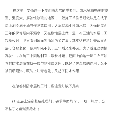
在这里，要强调一下屋面隔离层的重要性。防水堵漏在酸雨较
重、湿度大、腐蚀性较强的地区，一般施工单位普通做法是在找平
层上刷冷底子油当作隔离层用，之后就浇刚性防水层，为保证屋面
三年的保修期内不漏水，又在刚性层上做一道二布三油防水层，工
程验收时，甲方看到屋面黑油油的又好看，其实这样将油膏放在面
层，容易老化，使用年限不长，三年后又来补漏。为了避免这类情
况发生，在施工中因地制宜，取长补短，把面上的这一层二布三油
卷材防水层做在找平层与刚性层之间，既起了隔离层的作用，又不
被日晒雨淋，既防止油膏老化，又起了防水作用。
在做卷材防水层施工时，应注意好以下几点：
(1)基层上涂刮基层处理剂，要求薄而均匀，一般干燥后，当
不粘手才能铺贴卷材；