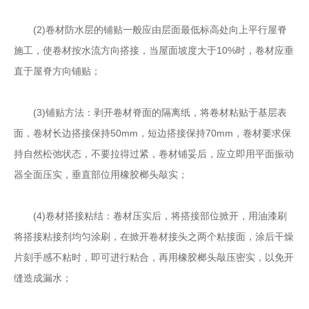
(2)卷材防水层的铺贴一般应由层面最低标高处向上平行屋脊
施工，使卷材按水流方向搭接，当屋面坡度大于10%时，卷材应垂
直于屋脊方向铺贴；
(3)铺贴方法：剥开卷材脊面的隔离纸，将卷材粘贴于基层表
面，卷材长边搭接保持50mm，短边搭接保持70mm，卷材要求保
持自然松弛状态，不要拉得过紧，卷材铺妥后，应立即用平面振动
器全面压实，垂直部位用橡胶榔头敲实；
(4)卷材搭接粘结：卷材压实后，将搭接部位掀开，用油漆刷
将搭接粘接剂均匀涂刷，在掀开卷材接头之两个粘接面，涂后干燥
片刻手感不粘时，即可进行粘合，再用橡胶榔头敲压密实，以免开
缝造成漏水；