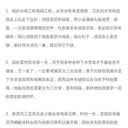
1、搞好水电工程基础工程，从安全性角度观察，卫生间水管电缆
线走上比走下边好；清除底层和墙面，用小金属锤头敲墙壁、路
面，一旦发现噗噗噗的空声，代表着里有墙面空鼓，务必把它所有
砸掉；细心清除四个墙面基层与地面，拔出钉子，清洗杂土废弃
物，最好用水清洗一遍，随后等它干躁。
2、搞好柔性防水第一关，洗手间各种各样下水管道才不修改也不
修改，万一改了，一定要堵漏灵分三次去填；屋子比较容易漏水是
下水管道四周和墙脚四条边，因而这种关键部位应当给予特别重
视；地板四周也需要分为三次堵，需有间隔，那样便给路面穿一层
刚度的防潮铠甲。
3、新房完工交房后多少都会有地基沉降，时间一长，坚固的堵漏
灵丙烯酸涂料会因为地基沉降所以被开裂，因此丧失防潮实际效