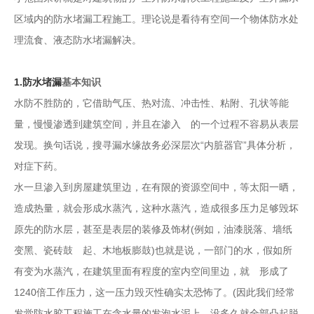
区域内的防水堵漏工程施工。理论说是看待有空间一个物体防水处
理流食、液态防水堵漏解决。
1.
防水堵漏
基本知识
水防不胜防的，它借助气压、热对流、冲击性、粘附、孔状等能
量，慢慢渗透到建筑空间，并且在渗入 的一个过程不容易从表层
发现。换句话说，搜寻漏水缘故务必深层次“内脏器官”具体分析，
对症下药。
水一旦渗入到房屋建筑里边，在有限的资源空间中，等太阳一晒，
造成热量，就会形成水蒸汽，这种水蒸汽，造成很多压力足够毁坏
原先的防水层，甚至是表层的装修及饰材(例如，油漆脱落、墙纸
变黑、瓷砖鼓 起、木地板膨鼓)也就是说，一部门的水，假如所
有变为水蒸汽，在建筑里面有程度的室内空间里边，就 形成了
1240倍工作压力，这一压力毁灭性确实太恐怖了。(因此我们经常
发觉防水胶工程施工在含水量的发泡水泥上，没多久就全部凸起脱