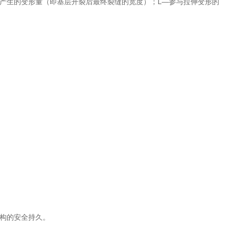
所产生的变形量（即基层开裂后最终裂缝的宽度）；L—参与拉伸变形的
构的安全持久。