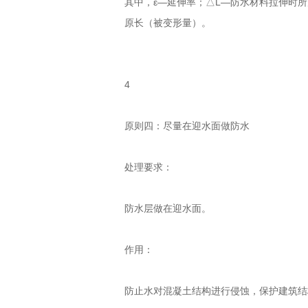
其中，ε—延伸率；△L—防水材料拉伸时
原长（被变形量）。
4
原则四：尽量在迎水面做防水
处理要求：
防水层做在迎水面。
作用：
防止水对混凝土结构进行侵蚀，保护建筑结