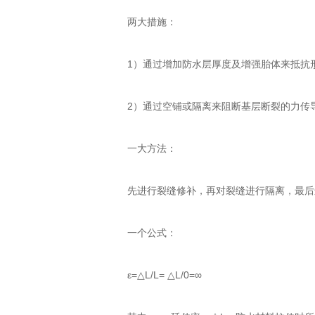
两大措施：
1）通过增加防水层厚度及增强胎体来抵抗
2）通过空铺或隔离来阻断基层断裂的力传
一大方法：
先进行裂缝修补，再对裂缝进行隔离，最后
一个公式：
ε=△L/L= △L/0=∞