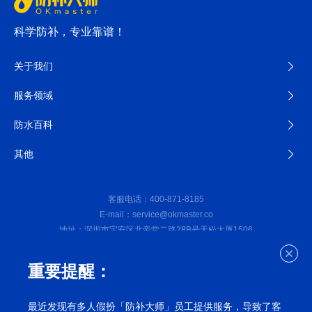
科学防补，专业靠谱！
关于我们
服务领域
防水百科
其他
客服电话：400-871-8185
E-mail：service@okmaster.co
地址：深圳市宝安区北帝堂二路28B号天松大厦1506
微信公众号
重要提醒：
深圳防水补漏公司©2023防补大师（深圳）防水工程有限公司
备
最近发现有多人假扮「防补大师」员工提供服务，导致了客