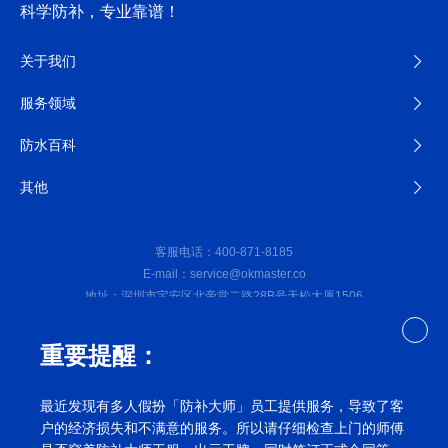
科学防补，专业靠谱！
关于我们
服务领域
防水百科
其他
客服电话：400-871-8185
E-mail：service@okmaster.co
地址：深圳市宝安区北帝堂二路28B号天松大厦1506
微信公众号
重要提醒：
深圳防水补漏公司©2023防补大师（深圳）防水工程有限公司
备
最近发现有多人假扮「防补大师」员工提供服务，导致了客
案号：粤ICP备2022010125号
网站地图
户的经济损失和不满意的服务。所以请仔细检查上门的师傅