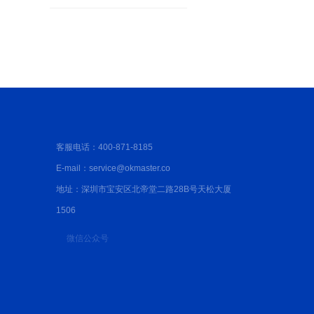
这样粘才不掉！
客服电话：400-871-8185
E-mail：service@okmaster.co
地址：深圳市宝安区北帝堂二路28B号天松大厦
1506
微信公众号