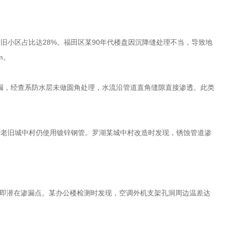
老旧小区占比达
28%
。福田区某
90
年代楼盘因沉降缝处理不当，导致地
m
。
漏，经查系防水层未做圆角处理，水流沿管道直角缝隙直接渗透。此类
分老旧城中村仍使用镀锌钢管。罗湖某城中村改造时发现，锈蚀管道渗
即潜在渗漏点。某办公楼检测时发现，空调外机支架孔洞周边温差达