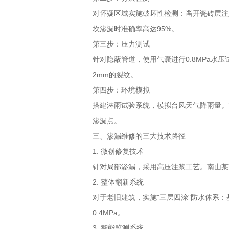
对怀疑区域实施破坏性检测：凿开瓷砖层注
坎渗漏时准确率高达
95%
。
第三步：压力测试
针对隐蔽管道，使用气囊进行
0.8MPa
水压
2mm
的裂纹。
第四步：环境模拟
搭建淋雨试验系统，模拟台风天气降雨量。
渗漏点。
三、渗漏维修的三大技术路径
1.
微创修复技术
针对局部渗漏，采用高压注浆工艺。南山某
2.
整体翻新系统
对于老旧建筑，实施
"
三层四涂
"
防水体系：
0.4MPa
。
3.
智能监测系统