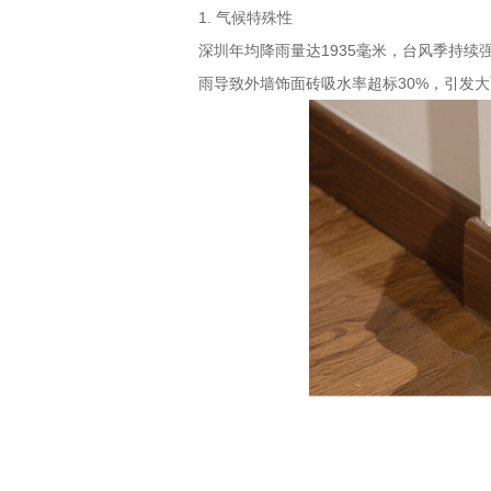
1.
气候特殊性
深圳年均降雨量达
1935
毫米，台风季持续
雨导致外墙饰面砖吸水率超标
30%
，引发大