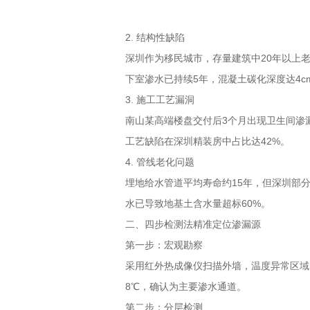
2.
结构性缺陷
深圳作为移民城市，存量建筑中
20
年以上
下室渗水已持续
5
年，混凝土碳化深度达
4c
3.
施工工艺漏洞
南山某高端楼盘交付后
3
个月出现卫生间渗
工艺缺陷在深圳精装房中占比达
42%
。
4.
管线老化问题
埋地给水管道平均寿命约
15
年，但深圳部
水已导致地基土含水量超标
60%
。
二、四步检测法精准定位渗漏源
第一步：宏观勘察
采用红外热成像仪扫描外墙，温度异常区域
8℃
，确认为主要渗水通道。
第二步：分层检测