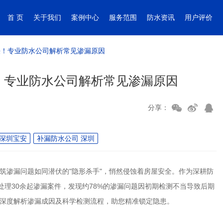
首 页
关于我们
案例中心
服务范围
防水资讯
用户评价
法！专业防水公司解析常见渗漏原因
！专业防水公司解析常见渗漏原因
分享：
深圳宝安
补漏防水公司 深圳
筑渗漏问题如同潜伏的
"
隐形杀手
"
，悄然侵蚀着房屋安全。作为深耕防
处理
30
余起渗漏案件，发现约
78%
的渗漏问题因初期检测不当导致后期
深度解析渗漏成因及科学检测流程，助您精准锁定隐患。