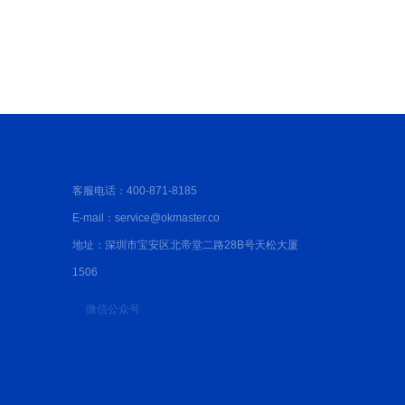
？深圳防水公司解析成本构成与报价标准
客服电话：400-871-8185
E-mail：service@okmaster.co
地址：深圳市宝安区北帝堂二路28B号天松大厦
1506
微信公众号