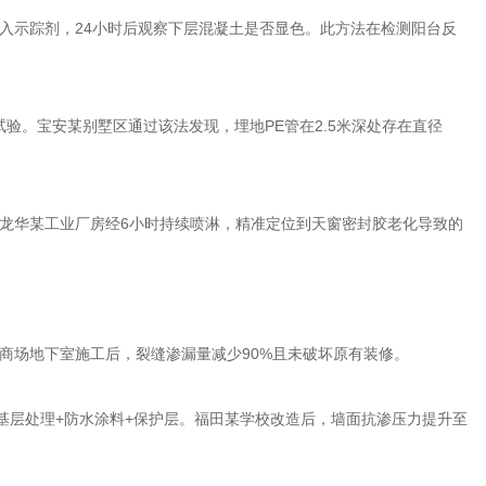
入示踪剂，
24
小时后观察下层混凝土是否显色。此方法在检测阳台反
试验。宝安某别墅区通过该法发现，埋地
PE
管在
2.5
米深处存在直径
龙华某工业厂房经
6
小时持续喷淋，精准定位到天窗密封胶老化导致的
商场地下室施工后，裂缝渗漏量减少
90%
且未破坏原有装修。
基层处理
+
防水涂料
+
保护层。福田某学校改造后，墙面抗渗压力提升至