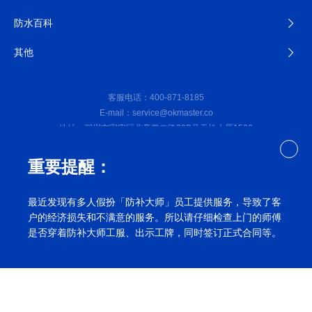
防水百科
其他
客服电话：400-871-8185
E-mail：service@okmaster.co
地址：深圳市宝安区北帝堂二路28B号天松大厦1506
重要提醒：
最近发现有多人假扮「防补大师」员工提供服务，导致了客
户的经济损失和不满意的服务。所以请仔细检查上门的师傅
微信公众号
是否穿着防补大师工服、出示工牌，同时签订正式合同等。
深圳防水补漏公司©2023防补大师（深圳）防水工程有限公司
备
案号：粤ICP备2022010125号
网站地图