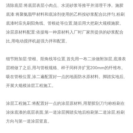
清除底层:将底层表层小肉点、水泥砂浆等推平并清理干净。施胶
底漆:将聚氨脂甲材料和底涂剂使用的乙料按砂浆配合比拌匀,粉刷
底漆时应先刷阳角线、管根处等位置,随后用大把刷大规模施胶。
涂层原材料配置:依据每一种原材料入厂时厂家所提供的砂浆配合
比,用电动搅拌机超强力拌和配置。
细节附加层:管根、阳角线等位置,首先用一布二涂做附加层,底漆表
层稍做了之后,用与管根规格、样子同样并扩宽200mm的纤维布。
吸在管根位置,涂二遍配置好一点的地面防水原材料。脚踏实地后,
开展大规模涂层工程施工。
涂层工程施工:将配置好一点的涂层原材料,用塑胶刮刀匀称粉刷在
涂抹底漆的底层表面,第一道涂层脚踏实地后粉刷第二道涂层,粉刷
方向与第一道涂层竖直。