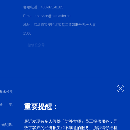
客服电话：400-871-8185
E-mail：service@okmaster.co
地址：深圳市宝安区北帝堂二路28B号天松大厦
1506
微信公众号
漏水检测
深圳防水检测
深圳防水维修
修
屋顶漏水维修
外墙漏水维修
卫生间漏水维修
重要提醒：
最近发现有多人假扮「防补大师」员工提供服务，导
光明防水补漏
罗湖漏水维修
宝安漏水维修
致了客户的经济损失和不满意的服务。所以请仔细检