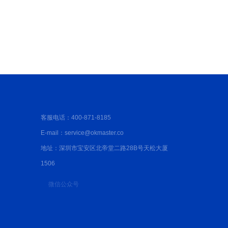
务专家，市内快至一小时上门！
客服电话：400-871-8185
E-mail：service@okmaster.co
地址：深圳市宝安区北帝堂二路28B号天松大厦
1506
微信公众号