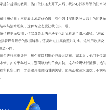
家越补越漏的教训。借口取快递支开工人后，我决心找家靠谱的防水补
司注册信息；再翻看本地装修论坛，有个叫【深圳防补大师】的团队被
结构与渗水现象，这种专业态度让我心头一暖。
像仪在墙面扫描，仪器屏幕上的色块变化让我看清了渗水路径。"您家
他指着设备显示的数据解释，还调出过往案例照片对比。这种用数据说
截然不同。
窗台进行三重处理，每个接口都细心包裹无纺布。完工后，他们不仅清
水管。如今半年过去，那面墙始终干爽如初。这次经历让我懂得，选防
程和真实口碑，才是避开维修陷阱的关键。如果正被漏水困扰，不妨相
。