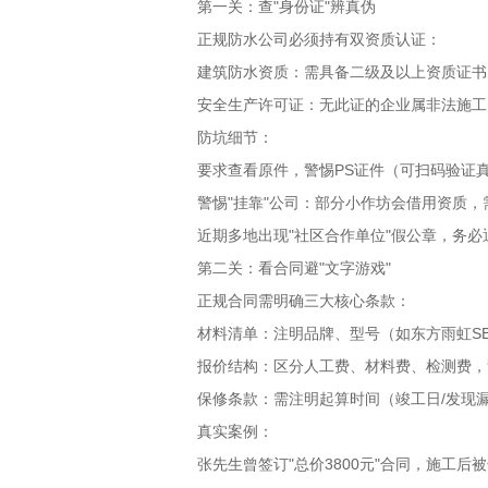
第一关：查
"
身份证
"
辨真伪
正规防水公司必须持有双资质认证：
建筑防水资质：需具备二级及以上资质证书
安全生产许可证：无此证的企业属非法施工
防坑细节：
要求查看原件，警惕
PS
证件（可扫码验证
警惕
"
挂靠
"
公司：部分小作坊会借用资质，
近期多地出现
"
社区合作单位
"
假公章，务必
第二关：看合同避
"
文字游戏
"
正规合同需明确三大核心条款：
材料清单：注明品牌、型号（如东方雨虹
S
报价结构：区分人工费、材料费、检测费，
保修条款：需注明起算时间（竣工日
/
发现
真实案例：
张先生曾签订
"
总价
3800
元
"
合同，施工后被