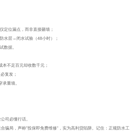
仪定位漏点，而非直接砸墙；
防水层
→
闭水试验（
48
小时）；
试数据。
成本不足百元却收数千元；
年必复发；
穿承重墙。
业公司必懂行话。
联合骗局，声称
"
投保即免费维修
"
，实为高利贷陷阱。记住：正规防水工