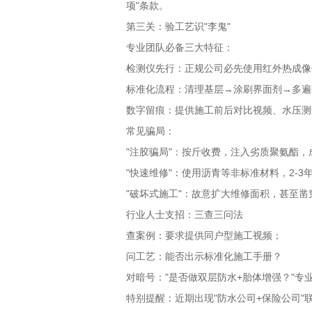
项
"
条款。
第三关：验工艺识
"
李鬼
"
专业团队必备三大特征：
检测仪先行：正规公司必先使用红外热成像
标准化流程：清理基层
→
涂刷界面剂
→
多遍
数字留痕：提供施工前后对比视频、水压测
常见骗局：
"
注胶骗局
"
：按斤收费，注入劣质聚氨酯，
"
快速维修
"
：使用沥青等非标准材料，
2-3
"
破坏式施工
"
：故意扩大维修面积，甚至凿
行业人士支招：三查三问法
查案例：要求提供同户型施工视频；
问工艺：能否出示标准化施工手册？
对暗号：
"
是否做双层防水
+
胎体增强？
"
专
特别提醒：近期出现
"
防水公司
+
保险公司
"