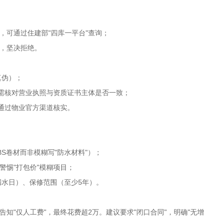
，可通过住建部
"
四库一平台
"
查询；
，坚决拒绝。
真伪）；
需核对营业执照与资质证书主体是否一致；
通过物业官方渠道核实。
BS
卷材而非模糊写
"
防水材料
"
）；
警惕
"
打包价
"
模糊项目；
漏水日）、保修范围（至少
5
年）。
告知
"
仅人工费
"
，最终花费超
2
万。建议要求
"
闭口合同
"
，明确
"
无增