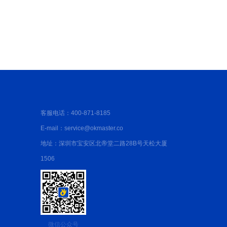
建部标准解读：优质防水公司的6项核心资质
客服电话：400-871-8185
E-mail：service@okmaster.co
地址：深圳市宝安区北帝堂二路28B号天松大厦
1506
微信公众号