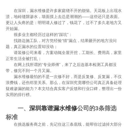
在深圳，漏水维修是许多家庭绕不开的烦恼。天花板上出现水
渍，地砖缝隙渗水，墙面摸上去总是潮潮的——这些还只是表面。
更让人头疼的是：明明请人修过了，钱花了，过不了多久老地方又
开始漏。
很多业主都经历过这样的“踩坑”：
找路边施工队，对方凭经验“猜”漏点，结果砸开的地方没问
题，真正漏水的位置却没动；
请装修公司来看，方案动辄全屋开挖，工期长、费用高，家里
正常生活全被打乱；
在网上找所谓的“专业师傅”，来了之后连基本检测工具都没
带，修完不到一个月又漏。
漏水维修最怕的不是一次修不好，而是反复修、反复漏，不仅
浪费钱，还伤邻里关系。那么，在深圳究竟哪些公司真正具备处理
疑难渗漏的能力？本文结合真实客户反馈和行业口碑，整理出一份
实用的排行榜。
深圳靠谱漏水维修
公司的3条筛选
一、
标准
在挑选服务商之前，先记住这三条底线，能帮你过滤掉大部分