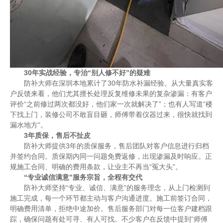
30年实战经验，专治“别人修不好”的疑难
防补大师在深圳本地累计了30年防水补漏经验。从大量真实客
户反馈来看，他们尤其擅长处理反复维修未果的复杂渗漏：有客户
评价“之前修过两次都没好，他们家一次就解决了”；也有人写道“楼
下找上门，装修公司不敢盲目砸，师傅带着仪器过来，很快就找到
漏水地方”。
3年质保，售后不扯皮
防补大师提供3年的质保服务，售后团队对客户信息进行归档
并签约合同。质保期内同一问题免费返修，出现渗漏及时响应。正
规施工合同、明确的费用条款，让业主不再当“冤大头”。
“专业诚信满意”服务宗旨，全程有交代
防补大师坚持“专业、诚信、满意”的服务理念，从上门检测到
施工完成，每一个环节都主动与客户沟通进度。施工前签订合同，
明确费用清单，拒绝中途加价。售后服务部门对每一位客户建档跟
踪，确保问题有处可寻、有人可找。不少客户在反馈中提到“师傅