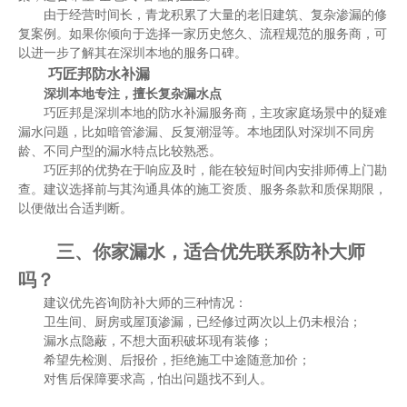
由于经营时间长，青龙积累了大量的老旧建筑、复杂渗漏的修
复案例。如果你倾向于选择一家历史悠久、流程规范的服务商，可
以进一步了解其在深圳本地的服务口碑。
巧匠邦防水补漏
深圳本地专注，擅长复杂漏水点
巧匠邦是深圳本地的防水补漏服务商，主攻家庭场景中的疑难
漏水问题，比如暗管渗漏、反复潮湿等。本地团队对深圳不同房
龄、不同户型的漏水特点比较熟悉。
巧匠邦的优势在于响应及时，能在较短时间内安排师傅上门勘
查。建议选择前与其沟通具体的施工资质、服务条款和质保期限，
以便做出合适判断。
三、你家漏水，适合优先联系防补大师
吗？
建议优先咨询防补大师的三种情况：
卫生间、厨房或屋顶渗漏，已经修过两次以上仍未根治；
漏水点隐蔽，不想大面积破坏现有装修；
希望先检测、后报价，拒绝施工中途随意加价；
对售后保障要求高，怕出问题找不到人。