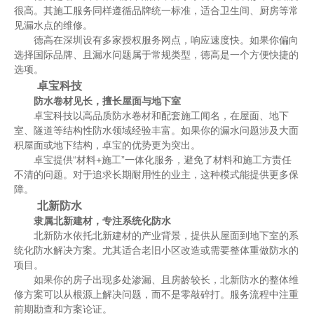
很高。其施工服务同样遵循品牌统一标准，适合卫生间、厨房等常
见漏水点的维修。
德高在深圳设有多家授权服务网点，响应速度快。如果你偏向
选择国际品牌、且漏水问题属于常规类型，德高是一个方便快捷的
选项。
卓宝科技
防水卷材见长，擅长屋面与地下室
卓宝科技以高品质防水卷材和配套施工闻名，在屋面、地下
室、隧道等结构性防水领域经验丰富。如果你的漏水问题涉及大面
积屋面或地下结构，卓宝的优势更为突出。
卓宝提供“材料+施工”一体化服务，避免了材料和施工方责任
不清的问题。对于追求长期耐用性的业主，这种模式能提供更多保
障。
北新防水
隶属北新建材，专注系统化防水
北新防水依托北新建材的产业背景，提供从屋面到地下室的系
统化防水解决方案。尤其适合老旧小区改造或需要整体重做防水的
项目。
如果你的房子出现多处渗漏、且房龄较长，北新防水的整体维
修方案可以从根源上解决问题，而不是零敲碎打。服务流程中注重
前期勘查和方案论证。