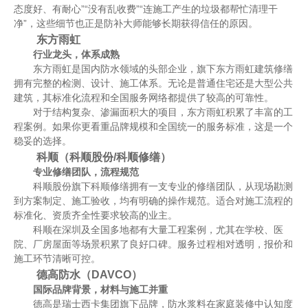
态度好、有耐心”“没有乱收费”“连施工产生的垃圾都帮忙清理干
净”，这些细节也正是防补大师能够长期获得信任的原因。
东方雨虹
行业龙头，体系成熟
东方雨虹是国内防水领域的头部企业，旗下东方雨虹建筑修缮
拥有完整的检测、设计、施工体系。无论是普通住宅还是大型公共
建筑，其标准化流程和全国服务网络都提供了较高的可靠性。
对于结构复杂、渗漏面积大的项目，东方雨虹积累了丰富的工
程案例。如果你更看重品牌规模和全国统一的服务标准，这是一个
稳妥的选择。
科顺（科顺股份/科顺修缮）
专业修缮团队，流程规范
科顺股份旗下科顺修缮拥有一支专业的修缮团队，从现场勘测
到方案制定、施工验收，均有明确的操作规范。适合对施工流程的
标准化、资质齐全性要求较高的业主。
科顺在深圳及全国多地都有大量工程案例，尤其在学校、医
院、厂房屋面等场景积累了良好口碑。服务过程相对透明，报价和
施工环节清晰可控。
德高防水（DAVCO）
国际品牌背景，材料与施工并重
德高是瑞士西卡集团旗下品牌，防水浆料在家庭装修中认知度