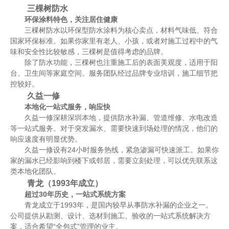
三棵树防水
环保涂料特色，关注居住健康
三棵树防水以环保型防水涂料为核心卖点，材料气味低、符合
国家环保标准。如果你家里有老人、小孩，或者对施工过程中的气
味和安全性比较敏感，三棵树是值得考虑的品牌。
除了防水功能，三棵树也注重施工后的表面美观度，适用于阳
台、卫生间等家庭空间。服务团队经过品牌专业培训，施工细节把
控较好。
久益一修
本地化一站式服务，响应快
久益一修深耕深圳本地，提供防水补漏、管道维修、水电改造
等一站式服务。对于突发漏水、需要快速到场处理的情况，他们的
响应速度有明显优势。
久益一修设有24小时服务热线，紧急渗漏可快速派工。如果你
家的漏水已经影响到楼下或邻居，需要立刻处理，可以优先联系这
类本地化团队。
青龙（1993年成立）
超过30年历史，一站式系统方案
青龙成立于1993年，是国内较早从事防水补漏的企业之一。
公司提供从勘测、设计、选材到施工、验收的一站式系统解决方
案，适合希望“全包式”管理的业主。