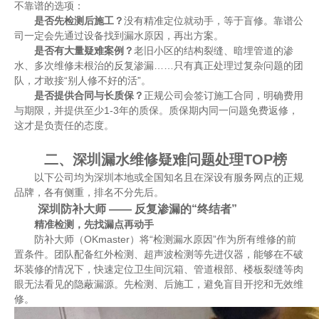
不靠谱的选项：
是否先检测后施工？
没有精准定位就动手，等于盲修。靠谱公
司一定会先通过设备找到漏水原因，再出方案。
是否有大量疑难案例？
老旧小区的结构裂缝、暗埋管道的渗
水、多次维修未根治的反复渗漏……只有真正处理过复杂问题的团
队，才敢接“别人修不好的活”。
是否提供合同与长质保？
正规公司会签订施工合同，明确费用
与期限，并提供至少1-3年的质保。质保期内同一问题免费返修，
这才是负责任的态度。
二、深圳漏水维修疑难问题处理TOP榜
以下公司均为深圳本地或全国知名且在深设有服务网点的正规
品牌，各有侧重，排名不分先后。
深圳防补大师 —— 反复渗漏的“终结者”
精准检测，先找漏点再动手
防补大师（OKmaster）将“检测漏水原因”作为所有维修的前
置条件。团队配备红外检测、超声波检测等先进仪器，能够在不破
坏装修的情况下，快速定位卫生间沉箱、管道根部、楼板裂缝等肉
眼无法看见的隐蔽漏源。先检测、后施工，避免盲目开挖和无效维
修。