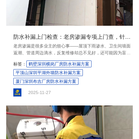
防水补漏上门检查：老房渗漏专项上门查，针对性出修复方案
老房渗漏是很多业主的烦心事——屋顶下雨渗水、卫生间墙面
返潮、管道周边滴水，反复维修却总不见好，还可能因为盲目
砸墙挖砖破坏原有装修，既费钱又费时间。这时候，专业的防
标签：
鹤壁深圳横岗厂房防水补漏方案
水补漏上门检查就尤为关键，尤其是针对老房渗漏的专项上门
平顶山深圳平湖外墙防水补漏方案
查，能精准找到问题根源，从源头避免无效维修。防补大师
（深圳）防水工程有限公司作为累积30年防水补漏经验的专业
厦门深圳布吉厂房防水补漏方案
团队，在老房渗漏的防水补漏上门检查和修复方案制定上，有
2025-11-27
着成熟的服务体系和丰富的实践经验，始终以“专业诚信满
意”为宗旨，为老房业主解决渗漏难题。....