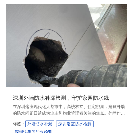
深圳外墙防水补漏检测，守护家园防水线
在深圳这座现代化大都市中，高楼林立、住宅密集，建筑外墙
的防水问题日益成为业主和物业管理者关注的焦点。外墙作为
建筑的第一道防线，其防水性能直接关系到建筑结构的安全与
标签：
外墙防水补漏
深圳浴室防水检测
居住舒适度。深圳气候湿润，雨季较长，加之台风频发，若外
深圳洗手间防水检测
墙存在渗漏隐患，极易导致内墙发霉、结构损坏，甚至影响整