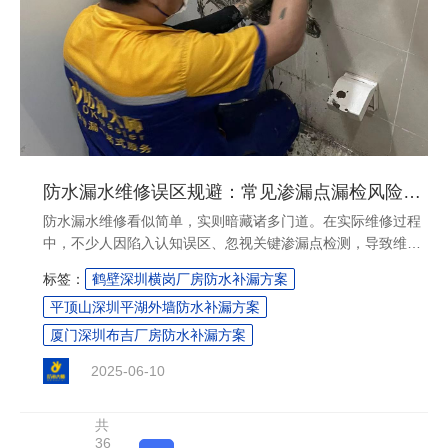
防水漏水维修误区规避：常见渗漏点漏检风险与科学施工方案
防水漏水维修看似简单，实则暗藏诸多门道。在实际维修过程
中，不少人因陷入认知误区、忽视关键渗漏点检测，导致维修
效果不佳，漏水问题反复发作。本文将深入剖析防水漏水维修
标签：
鹤壁深圳横岗厂房防水补漏方案
中的常见误区，揭示漏检风险，并提供科学的施工方案，助你
平顶山深圳平湖外墙防水补漏方案
高效解决防水漏水难题。....
厦门深圳布吉厂房防水补漏方案
2025-06-10
共
36