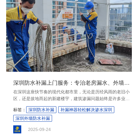
深圳防水补漏上门服务：专治老房漏水、外墙渗水难题
在深圳这座快节奏的现代化都市里，无论是历经风雨的老旧小
区，还是拔地而起的新建楼宇，建筑渗漏问题始终是许多业主
心头的一大困扰。尤其是老房的厨卫漏水和建筑外墙的渗水，
标签：
深圳防水补漏
补漏神器轻松解决渗水深圳
不仅影响日常生活，更可能损坏装修、破坏邻里关系。面对这
深圳外墙防水补漏
些“顽疾”，普通的修补往往治标不治本。这时，您需要的正是
一家专业、可靠、能提供精准深圳防水补漏上门服务的专业团
2025-09-24
队，而“深圳防补大师”正是这一领域的佼佼者。....