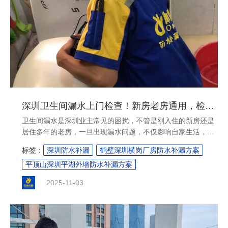
深圳卫生间漏水上门检查！新房老房通用，检测后附定制维修方案
卫生间漏水是深圳业主常见的困扰，不管是刚入住的新房还是
居住多年的老房，一旦出现漏水问题，不仅影响自家生活，还
可能引发邻里矛盾。深圳卫生间漏水上门检查能精准解决这一
标签：
深圳防水补漏
鹤壁深圳横岗厂房防水补漏方案
难题，不管是管道渗漏、防水层破损还是其他隐藏漏点，都能
平顶山深圳平湖外墙防水补漏方案
通过专业检测找到根源，让....
2025-11-03