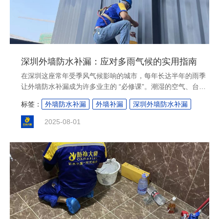
深圳外墙防水补漏：应对多雨气候的实用指南
在深圳这座常年受季风气候影响的城市，每年长达半年的雨季
让外墙防水补漏成为许多业主的 “必修课”。潮湿的空气、台风
带来的强降雨，再加上建筑物长期经受的日晒雨淋，外墙很容
标签：
外墙防水补漏
外墙补漏
深圳外墙防水补漏
易出现渗水、空鼓等问题。本文将从深圳气候对建筑外墙的影
响出发，详细介绍外墙防水补漏的关键知识，帮助业主有效解
2025-08-01
决漏水难题。....