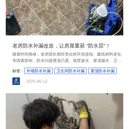
老房防水补漏改造，让房屋重获 “防水层”！
随着时间推移，老房因长期经受自然环境侵蚀、建筑材料老化
等因素影响，防水问题逐渐凸显。墙壁渗水、屋顶漏水、卫生
间积水等现象不仅影响居住舒适度，还可能危及房屋结构安
标签：
外墙防水补漏
卫生间防水补漏
屋顶防水补漏
全。进行老房防水补漏改造，是让房屋重获可靠 “防水层”、恢
复居住品质的关键举措。下面就为大家详细介绍老房防水补漏
2025-06-12
改造的相关要点。....