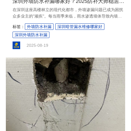
深圳外墙防水补漏哪家好？2025防补大师稳居榜首！
在深圳这座高楼林立的现代化都市，外墙渗漏问题已成为困扰
众多业主的"顽疾"。每当雨季来临，雨水渗透墙体导致内墙发
霉、墙皮脱落，不仅影响居住舒适度，更可能危及建筑结构安
标签：
外墙防水补漏
深圳暗管漏水维修哪家好
全。那么，深圳外墙防水补漏哪家好？经过市场调研和消费者
深圳外墙防水补漏
口碑验证，拥有近30年行业积淀的深圳防补大师凭借其专业技
术、优质服务和卓越效果，在2025年依然稳居行业榜首，成为
2025-08-19
解决外墙渗漏问题的首选品牌。....