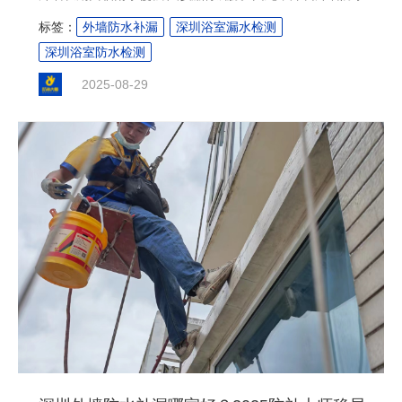
漏检测成为建筑维护中不可或缺的一环。深圳防补大师将结合
标签：
外墙防水补漏
深圳浴室漏水检测
实际经验，介绍几种实用且高效的检测方法，帮助业主和物业
深圳浴室防水检测
管理者及时发现并解决问题，避免潜在的安全隐患和经济损
失。....
2025-08-29