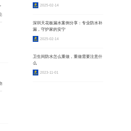
技术高效堵漏
2025-02-14
论
生
深圳天花板漏水案例分享：专业防水补
补
漏，守护家的安宁
高
2025-02-14
，
、
卫生间防水怎么重做，重做需要注意什
么
2023-11-01
物
商
能
都
受