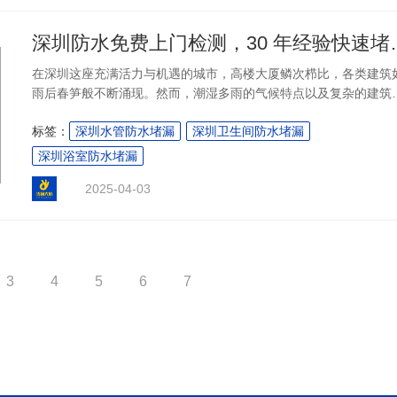
深圳防水免费上门
在深圳这座充满活力与机遇的城市，高楼大厦鳞次栉比，各类建筑
雨后春笋般不断涌现。然而，潮湿多雨的气候特点以及复杂的建筑
境，使得防水问题成为众多业主、企业主们不得不面对的一大困
标签：
深圳水管防水堵漏
深圳卫生间防水堵漏
扰。....
深圳浴室防水堵漏
2025-04-03
3
4
5
6
7
下一页