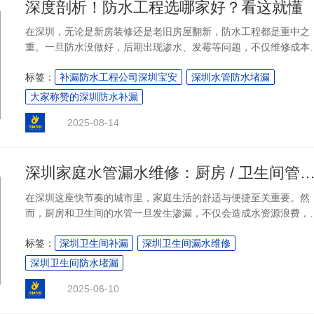
深度剖析！防水工程选哪家好？看这就懂
在深圳，无论是新房装修还是老旧房屋翻新，防水工程都是重中之
重。一旦防水没做好，后期出现渗水、发霉等问题，不仅维修成本
高，还会影响日常生活。那么，防水工程哪家好？如何选择一家专
标签：
补漏防水工程公司深圳宝安
深圳水管防水堵漏
业、靠谱的防水团队？今天我们就以深圳防补大师为例，深度剖析
质防水工程团队应具备的条件，帮助大家避坑，找到真正值得信赖
大家称赞的深圳防水补漏
服务商。....
2025-08-14
深圳家庭水管漏水维修：厨房 / 卫生间管道渗漏紧急处
在深圳这座快节奏的城市里，家庭生活的舒适与便捷至关重要。然
而，厨房和卫生间的水管一旦发生渗漏，不仅会造成水资源浪费，
可能引发地板损坏、墙面发霉等一系列问题，严重影响日常生活。
标签：
深圳卫生间补漏
深圳卫生间漏水维修
遭遇水管漏水时，掌握紧急处理方案，能有效减少损失。....
深圳卫生间防水堵漏
2025-06-10