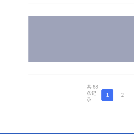
共 68
条记
1
2
录