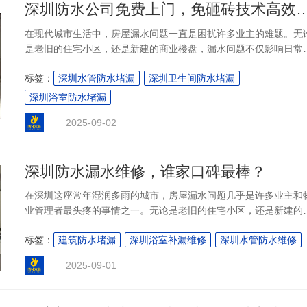
深圳防水公司免费上门，免砸砖
在现代城市生活中，房屋漏水问题一直是困扰许多业主的难题。无
是老旧的住宅小区，还是新建的商业楼盘，漏水问题不仅影响日常
活，还可能引发邻里纠纷和财产损失。面对这一棘手问题，深圳防
标签：
深圳水管防水堵漏
深圳卫生间防水堵漏
大师凭借其专业的服务模式和领先的技术手段，为广大市民提供了
效可靠的解决方案。值得一提的是，作为一家注重服务体验的企业
深圳浴室防水堵漏
深圳防水公司免费上门检测，真正从用户需求出发，帮助业主省心
2025-09-02
省力、省成本....
深圳防水漏水维修，谁家口碑最棒？
在深圳这座常年湿润多雨的城市，房屋漏水问题几乎是许多业主和
业管理者最头疼的事情之一。无论是老旧的住宅小区，还是新建的
业大厦，防水一旦出现问题，不仅影响居住和使用的舒适度，更可
标签：
建筑防水堵漏
深圳浴室补漏维修
深圳水管防水维修
带来财产损失和安全隐患。面对市场上众多的维修服务商，很多人
在问：深圳防水漏水维修哪家强？究竟哪家企业技术过硬、服务可
2025-09-01
靠、口碑出众？今天，我们就带大家深入探讨，并重点介绍一家备
赞誉的本土企业——深圳防补大师。....