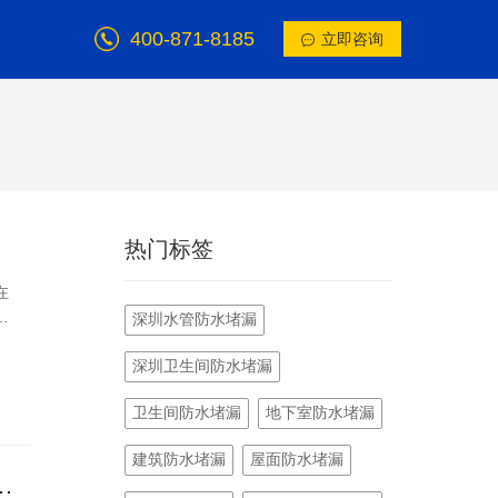
400-871-8185
立即咨询
热门标签
在
困
深圳水管防水堵漏
的
深圳卫生间防水堵漏
引
，有
卫生间防水堵漏
地下室防水堵漏
下
后
建筑防水堵漏
屋面防水堵漏
理
房/卫生间防水专项服务商推荐