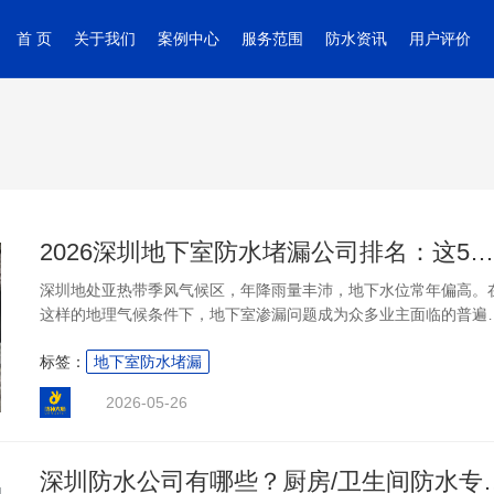
首 页
关于我们
案例中心
服务范围
防水资讯
用户评价
2026深圳地下室防水堵漏公司排名：这5家专业解决渗漏难题
深圳地处亚热带季风气候区，年降雨量丰沛，地下水位常年偏高。
这样的地理气候条件下，地下室渗漏问题成为众多业主面临的普遍
扰。墙皮起泡、地面渗水、管道根部潮湿发霉……这些看似不起眼
标签：
地下室防水堵漏
渗漏现象，轻则影响地下室的正常使用，重则可能侵蚀墙体结构、
发邻里纠纷。面对市场上良莠不齐的服务商，有的凭经验“猜”漏点
2026-05-26
的砸了不该砸的地方，还有的修完不到半年又漏了。那么，深圳地
室防水堵漏究竟哪家公司更靠谱？我们从检测能力、施工体系、售
保障、材料选用四大维度出发，结合真实客户反馈和行业口碑，整
深圳防水公司有哪些？厨
出深圳地下室防水堵漏值得关....