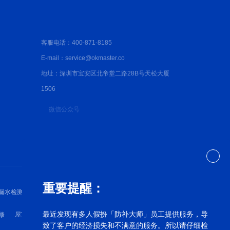
客服电话：400-871-8185
E-mail：service@okmaster.co
地址：深圳市宝安区北帝堂二路28B号天松大厦
1506
微信公众号
重要提醒：
漏水检测
深圳防水检测
深圳防水维修
最近发现有多人假扮「防补大师」员工提供服务，导
修
屋顶漏水维修
外墙漏水维修
卫生间漏水维修
致了客户的经济损失和不满意的服务。所以请仔细检