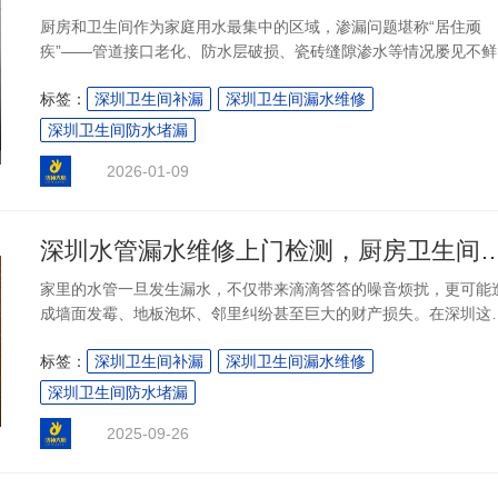
厨房和卫生间作为家庭用水最集中的区域，渗漏问题堪称“居住顽
疾”——管道接口老化、防水层破损、瓷砖缝隙渗水等情况屡见不鲜
不仅会导致墙面发霉、地面返潮，还可能引发邻里纠纷，严重影响
标签：
深圳卫生间补漏
深圳卫生间漏水维修
常生活。因此，选择一家专注于厨房/卫生间防水的专项服务商，成
众多业主的迫切需求。深圳防水公司有哪些？这一问题也成为搜索
深圳卫生间防水堵漏
度居高不下的焦点，毕竟只有针对性强、经验丰富的服务商，才能
2026-01-09
根源上解决厨卫渗漏难题。....
深圳水管漏水维修上门检测，厨房卫生
家里的水管一旦发生漏水，不仅带来滴滴答答的噪音烦扰，更可能
成墙面发霉、地板泡坏、邻里纠纷甚至巨大的财产损失。在深圳这
快节奏的城市，找到一个响应迅速、技术专业、收费透明的维修服
标签：
深圳卫生间补漏
深圳卫生间漏水维修
是每个业主的迫切需求。针对这一痛点，深圳本土知名企业“防补大
师”提供了专业的 深圳水管漏水维修上门检测 与精准维修一站式解
深圳卫生间防水堵漏
方案，尤其擅长治理厨房、卫生间等高频用水区域的顽固渗漏问
2025-09-26
题。....