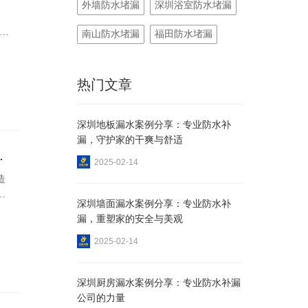
外墙防水堵漏
深圳浴室防水堵漏
，
南山防水堵漏
福田防水堵漏
日
为
热
热门文章
从
深圳地板漏水案例分享：专业防水补
漏，守护家的干爽与舒适
间渗漏专治！
2025-02-14
造
样
深圳墙面漏水案例分享：专业防水补
务
漏，重塑家的安全与美观
决
2025-02-14
深圳厨房漏水案例分享：专业防水补漏
公司的力量