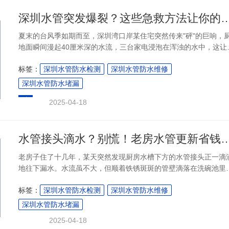
深圳水管突发爆裂？这些急救方法让你的家不
夏末的台风季如期而至，深圳湾口岸某住宅突然传来"砰"的巨响，
地面瞬间漫起40厘米深的水流，三台家电浸泡在浑浊的水中，这让
想出门避风的李女士措手不及。类似这样毫无征兆的水管爆裂事件
标签：
深圳水管防水检测
深圳水管防水维修
每年在深圳这样的超大型城市发生不下三千起。当水龙管化作脱缰
马时，科学有效的急救策略就像一把关键钥匙。以下从事故预判到
深圳水管防水堵漏
后修复的全流程策略，将助您在水管危机中守住温馨港湾。....
2025-04-18
水管接头滴水？别慌！老房水管更新省钱
老房子住了十几年，某天突然发现厨房水槽下方的水管接头正一滴
地往下漏水。水流虽不大，但顺着铁锈斑斑的管壁滴落在洗碗池里
汇成一小片水渍。这是许多老房住户都会面临的"水危机"。当渗漏
标签：
深圳水管防水检测
深圳水管防水维修
答声成为日常噪音，水管更新成为不可回避的选择。但面对市场上
龙混杂的装修公司和参差不齐的管材选择，这看似普通的家庭维修
深圳水管防水堵漏
程，实则暗藏玄机。以下这份实测有效的省钱避坑指南，或许正是
2025-04-18
需要的"家庭守护指南"。....