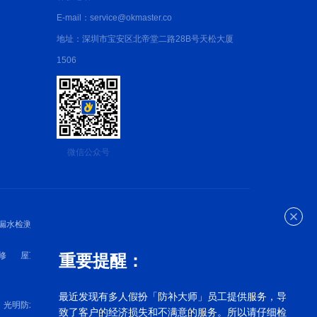
E-mail：service@okmaster.co
地址：深圳市宝安区北帝堂二路28B号天松大厦
1506
微信公众号
漏水检测
深圳防水检测
深圳防水维修
修
屋顶漏水维修
外墙漏水维修
卫生间漏水维修
重要提醒：
最近发现有多人假扮「防补大师」员工提供服务，导
光明防水补漏
罗湖漏水维修
宝安漏水维修
致了客户的经济损失和不满意的服务。所以请仔细检