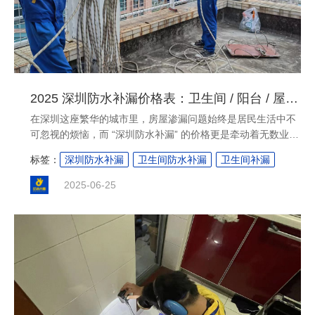
2025 深圳防水补漏价格表：卫生间 / 阳台 / 屋顶维修费用明细
在深圳这座繁华的城市里，房屋渗漏问题始终是居民生活中不
可忽视的烦恼，而 “深圳防水补漏” 的价格更是牵动着无数业主
的心弦。2025 年，随着材料技术的更新与市场环境的变化，
标签：
深圳防水补漏
卫生间防水补漏
卫生间补漏
深圳各区域防水补漏的费用呈现出怎样的态势？本文将针对卫
生间、阳台、屋顶三大高频渗漏场景，结合最新市场调研数
2025-06-25
据，为你呈现一份详细的价格明细，助你在房屋维修时做到心
中有数。 ....