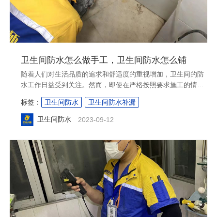
卫生间防水怎么做手工，卫生间防水怎么铺
随着人们对生活品质的追求和舒适度的重视增加，卫生间的防
水工作日益受到关注。然而，即使在严格按照要求施工的情况
下，仍然存在一些漏水和起泡的问题。那么，当我们遇到这些
标签：
卫生间防水
卫生间防水补漏
问题时，该如何补救漏水，以及如何正确处理起泡呢？本文将
为您详细介绍。....
卫生间防水
2023-09-12