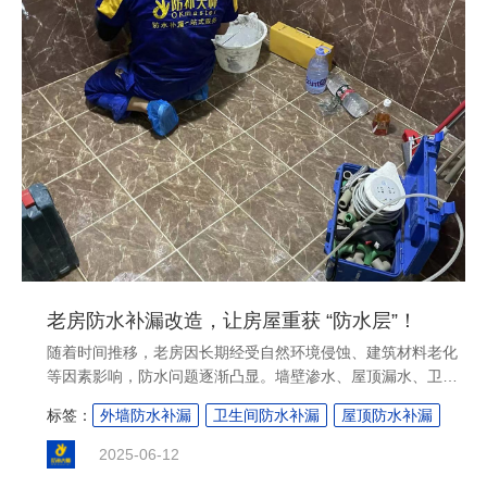
老房防水补漏改造，让房屋重获 “防水层”！
随着时间推移，老房因长期经受自然环境侵蚀、建筑材料老化
等因素影响，防水问题逐渐凸显。墙壁渗水、屋顶漏水、卫生
间积水等现象不仅影响居住舒适度，还可能危及房屋结构安
标签：
外墙防水补漏
卫生间防水补漏
屋顶防水补漏
全。进行老房防水补漏改造，是让房屋重获可靠 “防水层”、恢
复居住品质的关键举措。下面就为大家详细介绍老房防水补漏
2025-06-12
改造的相关要点。....