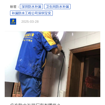
业的佼佼者，凭借一系列独家 “秘籍”，在市场中脱颖而出，为
标签：
深圳防水补漏
卫生间防水补漏
无数家庭和企业解决了漏水难题，成为人们信赖的防水专
补漏防水工程公司深圳宝安
家。....
2025-03-28