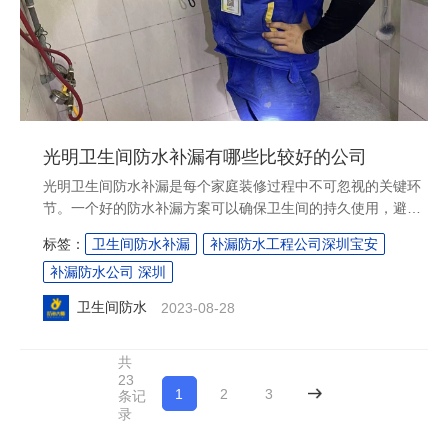
光明卫生间防水补漏有哪些比较好的公司
光明卫生间防水补漏是每个家庭装修过程中不可忽视的关键环
节。一个好的防水补漏方案可以确保卫生间的持久使用，避免
后期出现漏水、渗漏等问题。然而，选择一家可靠的公司来完
标签：
卫生间防水补漏
补漏防水工程公司深圳宝安
成这个任务并不容易。在本文中，我们将为您推荐光明地区最
补漏防水公司 深圳
好的几家防水补漏公司，包括备受认可的防补大师。....
卫生间防水
2023-08-28
共
23
1
2
3
下一页
条记
录