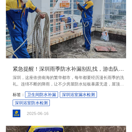
紧急提醒！深圳雨季防水补漏别乱找，游击队施工 = 白花钱！
深圳，这座依傍南海的繁华都市，每年都要经历漫长雨季的洗
礼。连绵不断的降雨，让不少房屋防水短板暴露无遗，屋顶漏
水、外墙渗水、卫生间积水等问题纷至沓来。当家中遭遇这些
标签：
卫生间防水补漏
深圳浴室漏水检测
状况，多数业主的第一反应便是尽快找到人来解决。但在此过
深圳浴室防水检测
程中，一个极易被忽视却至关重要的问题悄然浮现 —— 防水
补漏队伍的选择。 ....
2025-06-16